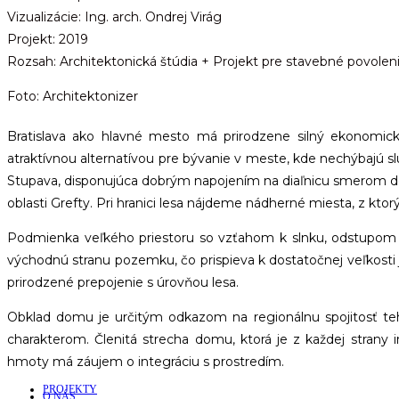
Vizualizácie: Ing. arch. Ondrej Virág
Projekt: 2019
Rozsah: Architektonická štúdia + Projekt pre stavebné povoleni
Foto: Architektonizer
Bratislava ako hlavné mesto má prirodzene silný ekonomický
atraktívnou alternatívou pre bývanie v meste, kde nechýbajú sl
Stupava, disponujúca dobrým napojením na diaľnicu smerom do
oblasti Grefty. Pri hranici lesa nájdeme nádherné miesta, z ktor
Podmienka veľkého priestoru so vzťahom k slnku, odstupom
východnú stranu pozemku, čo prispieva k dostatočnej veľkosti
prirodzené prepojenie s úrovňou lesa.
Obklad domu je určitým odkazom na regionálnu spojitosť tehl
charakterom. Členitá strecha domu, ktorá je z každej strany 
hmoty má záujem o integráciu s prostredím.
PROJEKTY
O NÁS