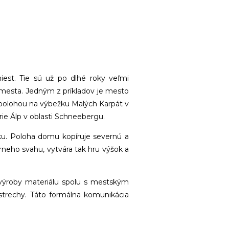
iest. Tie sú už po dlhé roky veľmi
o mesta. Jedným z príkladov je mesto
 polohou na výbežku Malých Karpát v
orie Álp v oblasti Schneebergu.
u. Poloha domu kopíruje severnú a
neho svahu, vytvára tak hru výšok a
j výroby materiálu spolu s mestským
 strechy. Táto formálna komunikácia