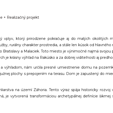
e + Realizačný projekt
 vplyv, ktorý prirodzene pokračuje aj do malých okolitých m
užby, rurálny charakter prostredia, a stále len kúsok od hlavnéh
 Bratislavy a Malaciek. Toto miesto je výnimočné najmä svojou
ých je krásny výhľad na Rakúsko a za dobrej viditeľnosti aj predh
 a výhľadom, nám určila presné umiestnenie domu na pozemk
 južnej plochy s prepojením na terasu. Dom je zapustený do mier
iarstva na území Záhoria. Tento výraz spája historicky rozvo
iná, je vytvorená transformáciou archetypálnej definície šikmej