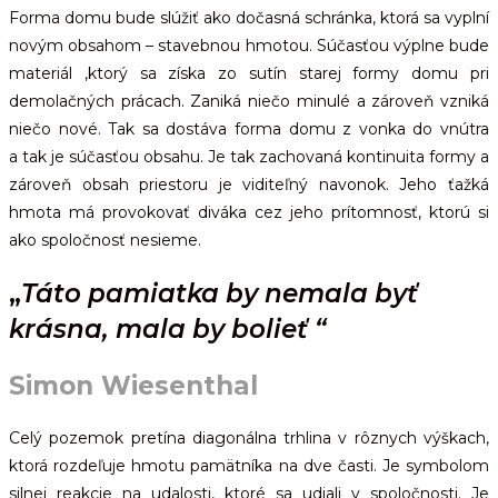
Forma domu bude slúžiť ako dočasná schránka, ktorá sa vyplní
novým obsahom – stavebnou hmotou. Súčasťou výplne bude
materiál ,ktorý sa získa zo sutín starej formy domu pri
demolačných prácach. Zaniká niečo minulé a zároveň vzniká
niečo nové. Tak sa dostáva forma domu z vonka do vnútra
a tak je súčasťou obsahu. Je tak zachovaná kontinuita formy a
zároveň obsah priestoru je viditeľný navonok. Jeho ťažká
hmota má provokovať diváka cez jeho prítomnosť, ktorú si
ako spoločnosť nesieme.
„
Táto pamiatka by nemala byť
krásna, mala by bolieť “
Simon Wiesenthal
Celý pozemok pretína diagonálna trhlina v rôznych výškach,
ktorá rozdeľuje hmotu pamätníka na dve časti. Je symbolom
silnej reakcie na udalosti, ktoré sa udiali v spoločnosti. Je