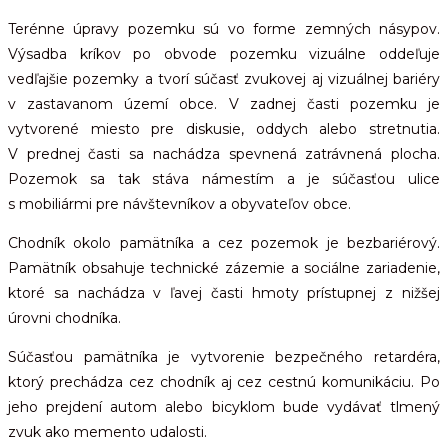
Terénne úpravy pozemku sú vo forme zemných násypov.
Výsadba kríkov po obvode pozemku vizuálne oddeľuje
vedľajšie pozemky a tvorí súčasť zvukovej aj vizuálnej bariéry
v zastavanom území obce. V zadnej časti pozemku je
vytvorené miesto pre diskusie, oddych alebo stretnutia.
V prednej časti sa nachádza spevnená zatrávnená plocha.
Pozemok sa tak stáva námestím a je súčasťou ulice
s mobiliármi pre návštevníkov a obyvateľov obce.
Chodník okolo pamätníka a cez pozemok je bezbariérový.
Pamätník obsahuje technické zázemie a sociálne zariadenie,
ktoré sa nachádza v ľavej časti hmoty prístupnej z nižšej
úrovni chodníka.
Súčasťou pamätníka je vytvorenie bezpečného retardéra,
ktorý prechádza cez chodník aj cez cestnú komunikáciu. Po
jeho prejdení autom alebo bicyklom bude vydávať tlmený
zvuk ako memento udalosti.