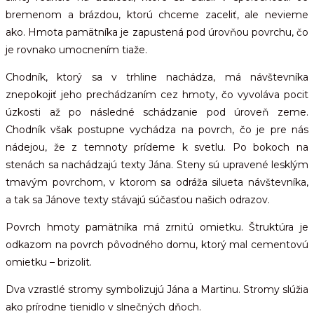
bremenom a brázdou, ktorú chceme zaceliť, ale nevieme
ako. Hmota pamätníka je zapustená pod úrovňou povrchu, čo
je rovnako umocnením tiaže.
Chodník, ktorý sa v trhline nachádza, má návštevníka
znepokojiť jeho prechádzaním cez hmoty, čo vyvoláva pocit
úzkosti až po následné schádzanie pod úroveň zeme.
Chodník však postupne vychádza na povrch, čo je pre nás
nádejou, že z temnoty prídeme k svetlu. Po bokoch na
stenách sa nachádzajú texty Jána. Steny sú upravené lesklým
tmavým povrchom, v ktorom sa odráža silueta návštevníka,
a tak sa Jánove texty stávajú súčasťou našich odrazov.
Povrch hmoty pamätníka má zrnitú omietku. Štruktúra je
odkazom na povrch pôvodného domu, ktorý mal cementovú
omietku – brizolit.
Dva vzrastlé stromy symbolizujú Jána a Martinu. Stromy slúžia
ako prírodne tienidlo v slnečných dňoch.